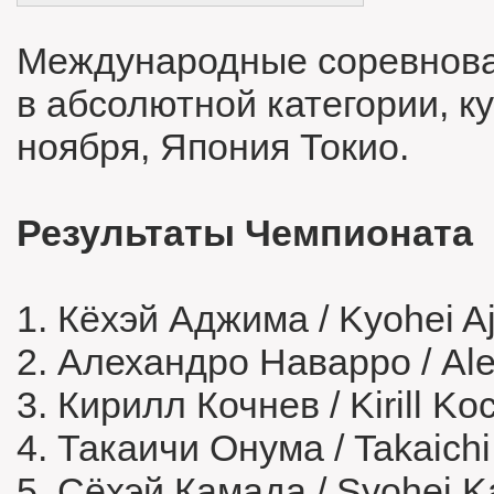
Международные соревнова
в абсолютной категории, к
ноября, Япония Токио.
Результаты Чемпионата
1. Кёхэй Аджима / Kyohei A
2. Алехандро Наварро / Ale
3. Кирилл Кочнев / Kirill K
4. Такаичи Онума / Takaic
5. Сёхэй Камада / Syohei 