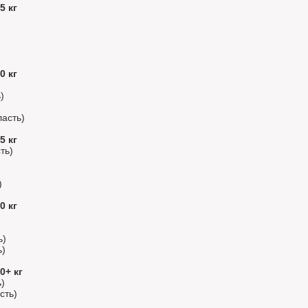
5 кг
0 кг
)
асть)
5 кг
ть)
)
0 кг
ь)
ь)
0+ кг
)
сть)