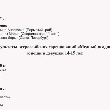
ть)
уппа
кина Анастасия (Пермский край)
ошник Мария (Свердловская область)
зова Дарья (Санкт-Петербург)
зультаты всероссийских соревнований «Медный всадн
юноши и девушки 14-15 лет
5 кг
сть)
)
0 кг
ласть)
ь)