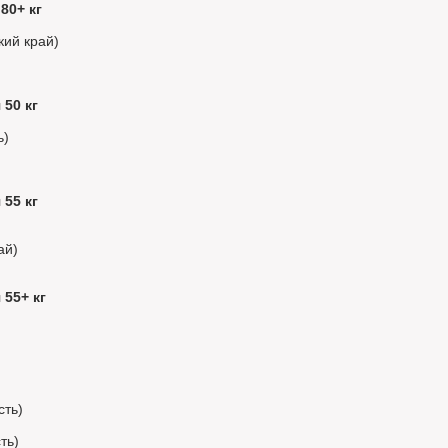
80+ кг
кий край)
 50 кг
ь)
 55 кг
ай)
 55+ кг
сть)
ть)