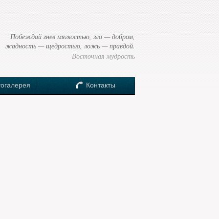
Побеждай гнев мягкостью, зло — добром,
жадность — щедростью, ложь — правдой.
Восточная мудрость
огалерея
Контакты