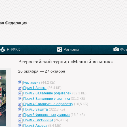
РНФКК
Регионы
Фот
Всероссийский турнир «Медный всадник»
26 октября — 27 октября
Регламент
(44,2 КБ)
Прил.1 Заявка
(36,4 КБ)
Прил.2 Заявление родителей
(32,3 КБ)
Прил.3 Заявление участника
(31,2 КБ)
Прил.4 Согласие на обработку
(16,5 КБ)
Прил.5 Защита
(322,3 КБ)
Прил.6 Финансовые условия
(16,2 КБ)
Прил.7 Гостиницы
(26,9 КБ)
Прил.8 Адреса
(8,4 МБ)