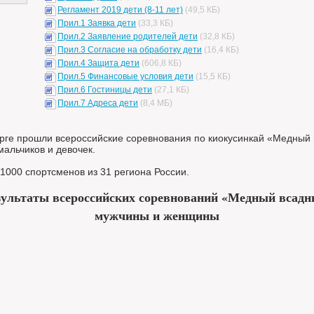
Регламент 2019 дети (8-11 лет)
(49,5 КБ)
Прил.1 Заявка дети
(33,3 КБ)
Прил.2 Заявление родителей дети
(32,8 КБ)
Прил.3 Согласие на обработку дети
(16,4 КБ)
Прил.4 Защита дети
(606,8 КБ)
Прил.5 Финансовые условия дети
(15,5 КБ)
Прил.6 Гостиницы дети
(27,1 КБ)
Прил.7 Адреса дети
(8,4 МБ)
бурге прошли всероссийские соревнования по киокусинкай «Медный
альчиков и девочек.
1000 спортсменов из 31 региона России.
зультаты всероссийских соревнований «Медный всадн
мужчины и женщины