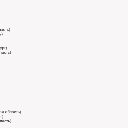
)
ласть)
ь)
ург)
ласть)
)
)
ая область)
г)
ласть)