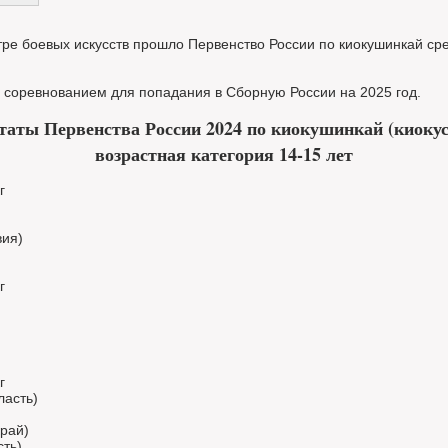
тре боевых искусств прошло Первенство России по киокушинкай ср
 соревнованием для попадания в Сборную России на 2025 год.
таты Первенства России 2024 по киокушинкай (киоку
возрастная категория 14-15 лет
г
вия)
г
г
ласть)
край)
сть)