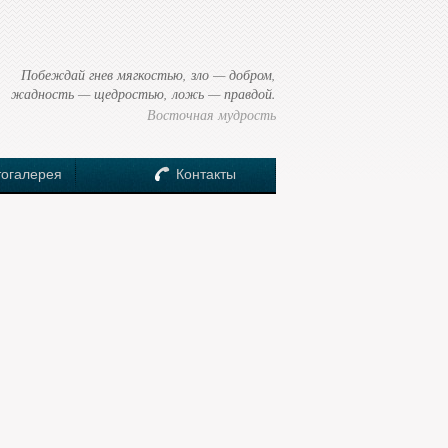
Побеждай гнев мягкостью, зло — добром,
жадность — щедростью, ложь — правдой.
Восточная мудрость
огалерея
Контакты