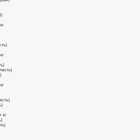
й)
кг
сть)
кг
ь)
ласть)
)
кг
асть)
ь)
 кг
ь)
ть)
)