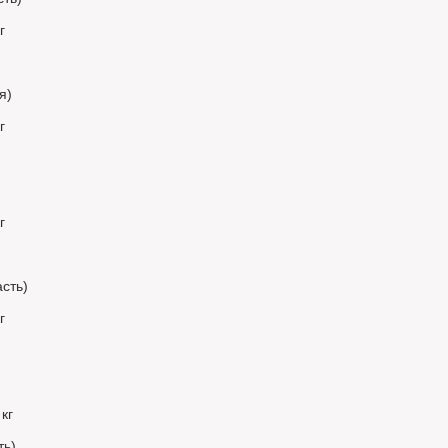
г
)
я)
г
г
сть)
г
кг
ть)