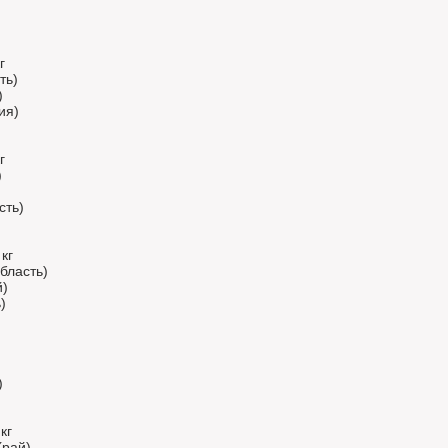
г
ть)
)
ия)
г
)
сть)
кг
бласть)
й)
)
)
кг
Край)