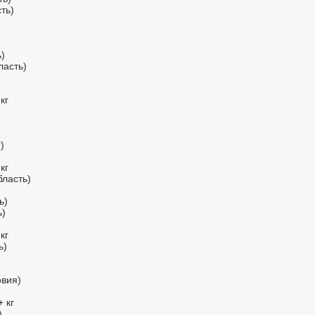
ть)
)
ласть)
)
кг
)
кг
бласть)
ь)
ь)
кг
ь)
овия)
 кг
)