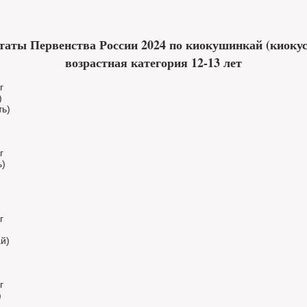
таты Первенства России 2024 по киокушинкай (киоку
возрастная категория 12-13 лет
г
)
ть)
г
ь)
г
й)
г
)