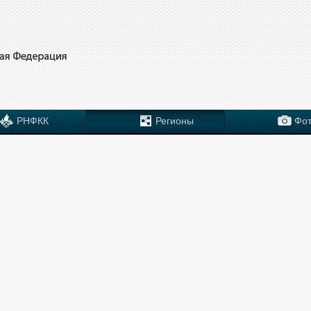
РНФКК
Регионы
Фот