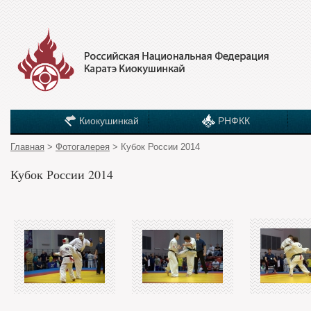
Киокушинкай
РНФКК
Главная
>
Фотогалерея
> Кубок России 2014
Кубок России 2014