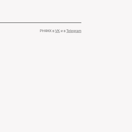
РНФКК в
VK
и в
Telegram