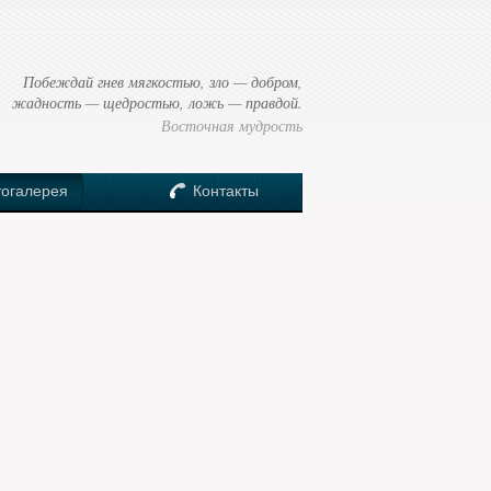
Побеждай гнев мягкостью, зло — добром,
жадность — щедростью, ложь — правдой.
Восточная мудрость
огалерея
Контакты