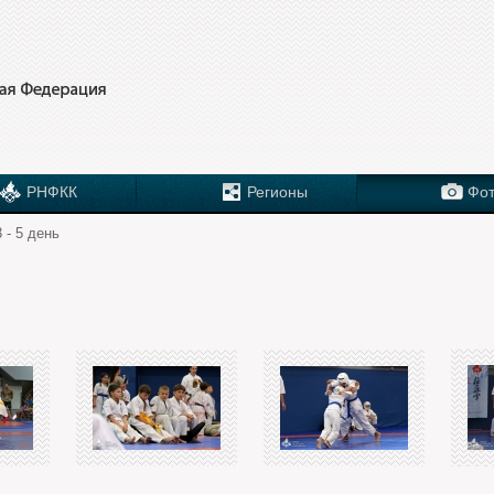
РНФКК
Регионы
Фот
 - 5 день