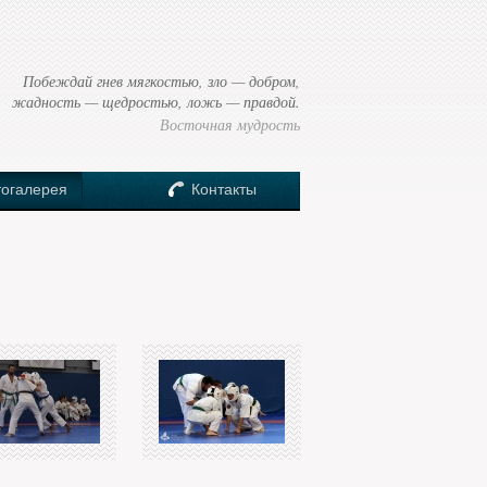
Побеждай гнев мягкостью, зло — добром,
жадность — щедростью, ложь — правдой.
Восточная мудрость
огалерея
Контакты