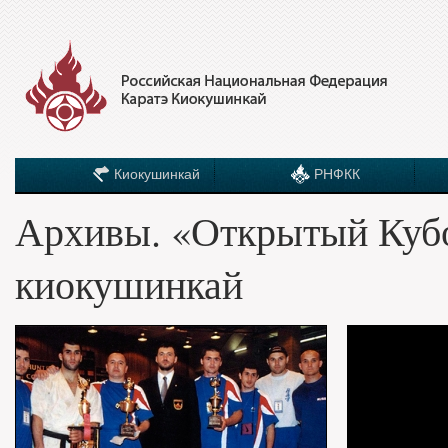
Киокушинкай
РНФКК
Архивы. «Открытый Куб
киокушинкай