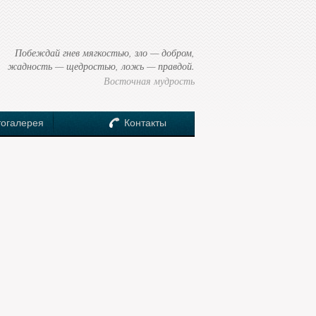
Побеждай гнев мягкостью, зло — добром,
жадность — щедростью, ложь — правдой.
Восточная мудрость
огалерея
Контакты