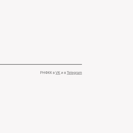
РНФКК в
VK
и в
Telegram